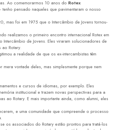
rnadas. Ao comemorarmos 10 anos do
Rotex
 — tenho pensado naqueles que pavimentaram o nosso
0, mas foi em 1975 que o Intercâmbio de Jovens tornou-
o realizamos o primeiro encontro internacional Rotex em
o Intercâmbio de Jovens. Eles viraram solucionadores de
 ao Rotary.
timou a realidade de que os ex-intercambistas têm
 por mera vontade deles, mas simplesmente porque nem
inamentos e cursos de idiomas, por exemplo. Eles
mória institucional e trazem novas perspectivas para a
s ao Rotary. E mais importante ainda, como alumni, eles
belecerem, e uma comunidade que compreende o processo
a.
se os associados do Rotary estão prontos para tratá-los