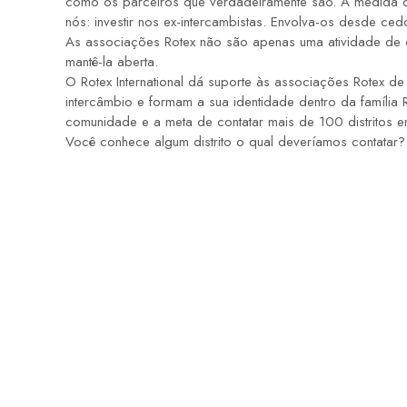
como os parceiros que verdadeiramente são. À medida qu
nós: investir nos ex-intercambistas. Envolva-os desde ce
As associações Rotex não são apenas uma atividade de cu
mantê-la aberta.
O Rotex International dá suporte às associações Rotex d
intercâmbio e formam a sua identidade dentro da família
comunidade e a meta de contatar mais de 100 distritos e
Você conhece algum distrito o qual deveríamos contatar?
Nosso Clube
O Rotary Club Itapema, filiado ao Rotary Club
Internacional, foi fundado em 01 de outubro
de 1.988, tem sua sede na Rua 406-B, 722,