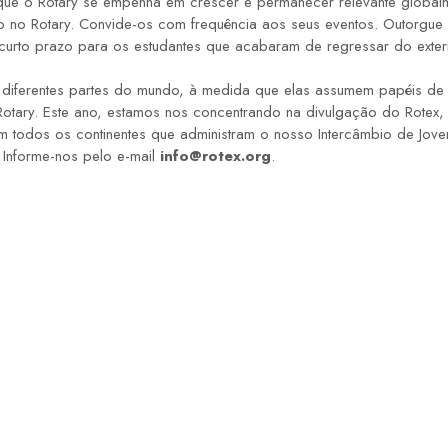
e o Rotary se empenha em crescer e permanecer relevante globalme
do no Rotary. Convide-os com frequência aos seus eventos. Outorgue 
rto prazo para os estudantes que acabaram de regressar do exterio
e diferentes partes do mundo, à medida que elas assumem papéis de l
 Rotary. Este ano, estamos nos concentrando na divulgação do Rotex
m todos os continentes que administram o nosso Intercâmbio de Jove
 Informe-nos pelo e-mail
info@rotex.org
.
CONTATOS
Rua 406-B, 722 - Morretes - Itapema
contato@rotaryitapema.org.br
Reuniões - Toda segunda Feira as 20hs.