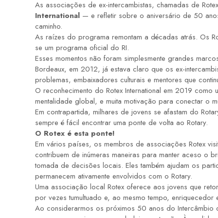
As associações de ex-intercambistas, chamadas de Rote
International
— e refletir sobre o aniversário de 50 a
caminho.
As raízes do programa remontam a décadas atrás. Os Rot
se um programa oficial do RI.
Esses momentos não foram simplesmente grandes marcos; 
Bordeaux, em 2012, já estava claro que os ex-intercambi
problemas, embaixadores culturais e mentores que cont
O reconhecimento do Rotex International em 2019 como u
mentalidade global, e muita motivação para conectar o m
Em contrapartida, milhares de jovens se afastam do Rota
sempre é fácil encontrar uma ponte de volta ao Rotary.
O Rotex é esta ponte!
Em vários países, os membros de associações Rotex visi
contribuem de inúmeras maneiras para manter aceso o bri
tomada de decisões locais. Eles também ajudam os parti
permanecem ativamente envolvidos com o Rotary.
Uma associação local Rotex oferece aos jovens que ret
por vezes tumultuado e, ao mesmo tempo, enriquecedor e
Ao considerarmos os próximos 50 anos do Intercâmbio de 