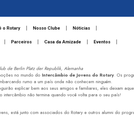
é o Rotary
Nosso Clube
Nóticias
Parceiros
Casa da Amizade
Eventos
lub de Berlin Platz der Republik, Alemanha
 emoções no mundo do
Intercâmbio de Jovens do Rotary
. Os prog
embarcando rumo a um país onde não conhecem ninguém.
guirão explicar bem aos seus amigos e familiares, eles deixam aq
o intercâmbio não termina quando você volta para o seu país!
Jovens, está junto com associados do Rotary e outros alumni do p