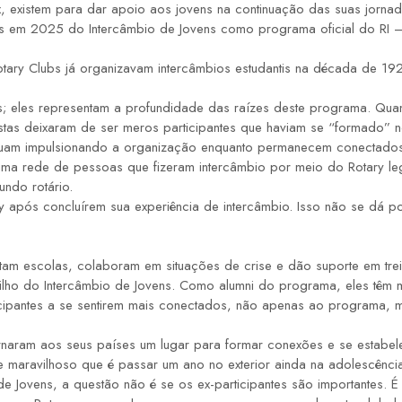
x, existem para dar apoio aos jovens na continuação das suas jo
nos em 2025 do Intercâmbio de Jovens como programa oficial do RI
ary Clubs já organizavam intercâmbios estudantis na década de 192
eles representam a profundidade das raízes deste programa. Quand
stas deixaram de ser meros participantes que haviam se “formado” n
inuam impulsionando a organização enquanto permanecem conectados
ma rede de pessoas que fizeram intercâmbio por meio do Rotary legi
undo rotário.
ry após concluírem sua experiência de intercâmbio. Isso não se dá
tam escolas, colaboram em situações de crise e dão suporte em tre
lho do Intercâmbio de Jovens. Como alumni do programa, eles têm me
cipantes a se sentirem mais conectados, não apenas ao programa, ma
ornaram aos seus países um lugar para formar conexões e se esta
 maravilhoso que é passar um ano no exterior ainda na adolescênci
Jovens, a questão não é se os ex-participantes são importantes. É 