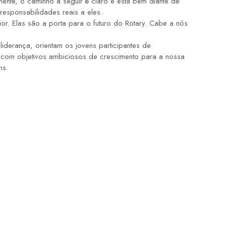
nte, o caminho a seguir é claro e está bem diante de
responsabilidades reais a eles.
r. Elas são a porta para o futuro do Rotary. Cabe a nós
iderança, orientam os jovens participantes de
, com objetivos ambiciosos de crescimento para a nossa
ns.
GALERIA