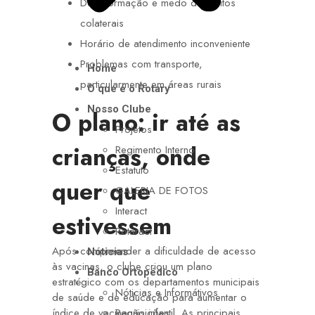
Desinformação e medo de efeitos
colaterais
Horário de atendimento inconveniente
Problemas com transporte,
Home
particularmente em áreas rurais
O que é o Rotary
Nosso Clube
O plano: ir até as
Projetos
crianças, onde
Regimento Interno
Estatuto
quer que
GALERIA DE FOTOS
Interact
estivessem
Rotaract
Após compreender a dificuldade de acesso
Nóticias
às vacinas, o clube criou um plano
Banco Ortopédico
estratégico com os departamentos municipais
Nóticias e Informátivos
de saúde e de educação para aumentar o
índice de vacinação infantil. As principais
Requisições