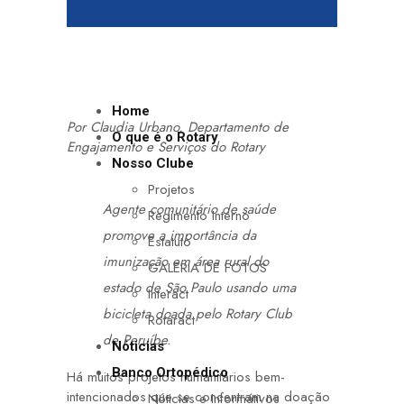
Home
Por Claudia Urbano, Departamento de
O que é o Rotary
Engajamento e Serviços do Rotary
Nosso Clube
Projetos
Agente comunitário de saúde
Regimento Interno
promove a importância da
Estatuto
imunização em área rural do
GALERIA DE FOTOS
estado de São Paulo usando uma
Interact
bicicleta doada pelo Rotary Club
Rotaract
de Peruíbe.
Nóticias
Banco Ortopédico
Há muitos projetos humanitários bem-
intencionados que se concentram na doação
Nóticias e Informátivos