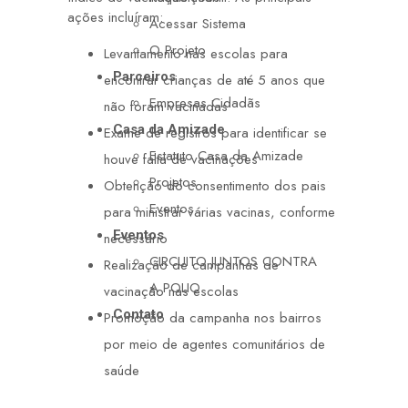
ações incluíram:
Acessar Sistema
O Projeto
Levantamento nas escolas para
Parceiros
encontrar crianças de até 5 anos que
Empresas Cidadãs
não foram vacinadas
Casa da Amizade
Exame de registros para identificar se
Estatuto Casa da Amizade
houve falta de vacinações
Projetos
Obtenção do consentimento dos pais
Eventos
para ministrar várias vacinas, conforme
Eventos
necessário
CIRCUITO JUNTOS CONTRA
Realização de campanhas de
A POLIO
vacinação nas escolas
Contato
Promoção da campanha nos bairros
por meio de agentes comunitários de
saúde