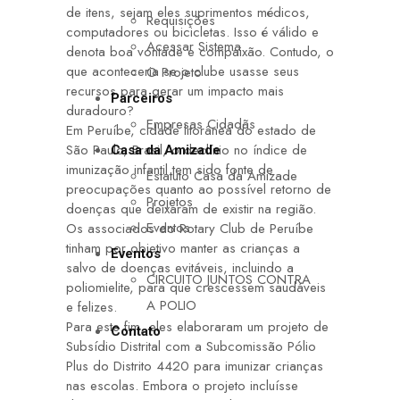
de itens, sejam eles suprimentos médicos,
Requisições
computadores ou bicicletas. Isso é válido e
Acessar Sistema
denota boa vontade e compaixão. Contudo, o
que aconteceria se o clube usasse seus
O Projeto
recursos para gerar um impacto mais
Parceiros
duradouro?
Empresas Cidadãs
Em Peruíbe, cidade litorânea do estado de
São Paulo, Brasil, o declínio no índice de
Casa da Amizade
imunização infantil tem sido fonte de
Estatuto Casa da Amizade
preocupações quanto ao possível retorno de
Projetos
doenças que deixaram de existir na região.
Eventos
Os associados do Rotary Club de Peruíbe
tinham por objetivo manter as crianças a
Eventos
salvo de doenças evitáveis, incluindo a
CIRCUITO JUNTOS CONTRA
poliomielite, para que crescessem saudáveis
A POLIO
e felizes.
Para este fim, eles elaboraram um projeto de
Contato
Subsídio Distrital com a Subcomissão Pólio
Plus do Distrito 4420 para imunizar crianças
nas escolas. Embora o projeto incluísse