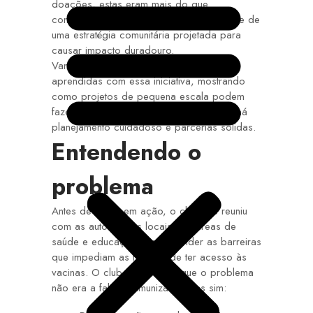
doações, estas eram mais do que
contribuições caritativas, pois faziam parte de
uma estratégia comunitária projetada para
causar impacto duradouro.
Vamos abordar aqui as principais lições
aprendidas com essa iniciativa, mostrando
como projetos de pequena escala podem
fazer uma diferença significativa quando há
planejamento cuidadoso e parcerias sólidas.
Entendendo o
problema
Antes de entrar em ação, o clube se reuniu
com as autoridades locais das áreas de
saúde e educação para entender as barreiras
que impediam as famílias de ter acesso às
vacinas. O clube descobriu que o problema
não era a falta de imunizante, mas sim: