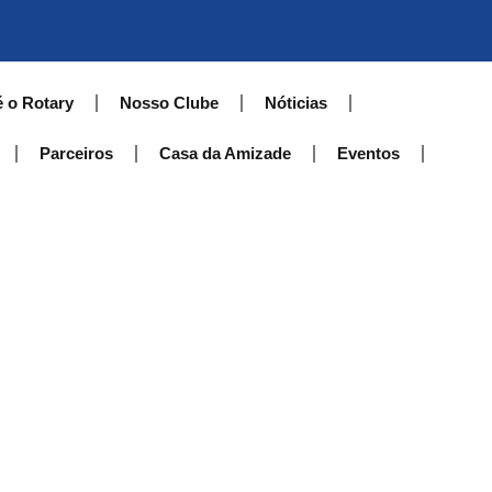
é o Rotary
Nosso Clube
Nóticias
Parceiros
Casa da Amizade
Eventos
Donation Failed