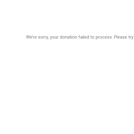
We’re sorry, your donation failed to process. Please try
Nosso Clube
O Rotary Club Itapema, filiado ao Rotary Club
Internacional, foi fundado em 01 de outubro
de 1.988, tem sua sede na Rua 406-B, 722, no
bairro Morretes, na cidade de Itapema,