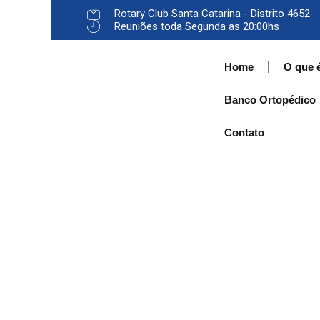
Rotary Club Santa Catarina - Distrito 4652
Reuniões toda Segunda as 20:00hs
Home
O que 
Banco Ortopédico
Contato