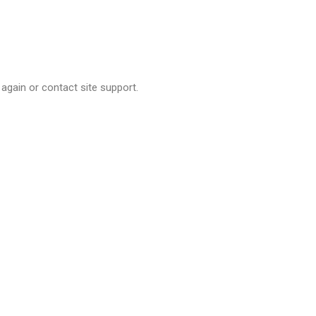
 again or contact site support.
CONTATOS
Rua 406-B, 722 - Morretes - Itapema
contato@rotaryitapema.org.br
Reuniões - Toda segunda Feira as 20hs.