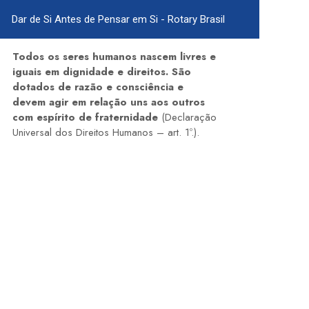
Dar de Si Antes de Pensar em Si - Rotary Brasil
Todos os seres humanos nascem livres e
iguais em dignidade e direitos. São
dotados de razão e consciência e
devem agir em relação uns aos outros
com espírito de fraternidade
(Declaração
Universal dos Direitos Humanos – art. 1º.).