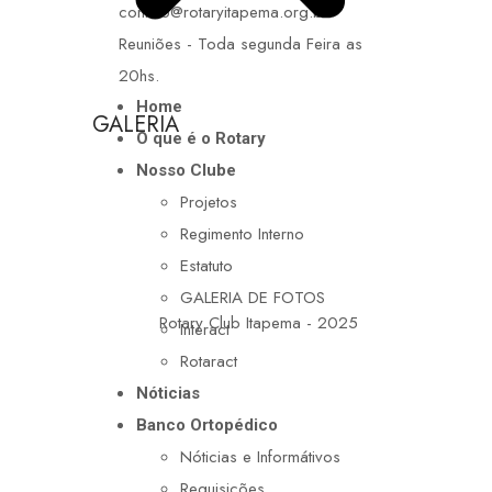
contato@rotaryitapema.org.br
Reuniões - Toda segunda Feira as
20hs.
Home
GALERIA
O que é o Rotary
Nosso Clube
Projetos
Regimento Interno
Estatuto
GALERIA DE FOTOS
Rotary Club Itapema - 2025
Interact
Rotaract
Nóticias
Banco Ortopédico
Nóticias e Informátivos
Requisições