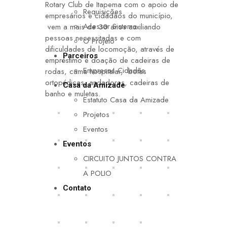
Rotary Club de Itapema com o apoio de
Requisições
empresários e cidadãos do município,
Acessar Sistema
vem a mais de 30 anos auxiliando
pessoas necessitadas e com
O Projeto
dificuldades de locomoção, através de
Parceiros
empréstimo e doação de cadeiras de
Empresas Cidadãs
rodas, cama hospitalar, botas
ortopédicas, andadores, cadeiras de
Casa da Amizade
banho e muletas.
Estatuto Casa da Amizade
Projetos
Eventos
Eventos
CIRCUITO JUNTOS CONTRA
A POLIO
Contato