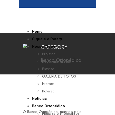
Home
O que é o Rotary
CATEGORY
Nosso Clube
Projetos
Banco Ortopédico
Regimento Interno
Estatuto
GALERIA DE FOTOS
Interact
Rotaract
Nóticias
Banco Ortopédico
O Banco Ortopédico, mantido pelo
Nóticias e Informátivos