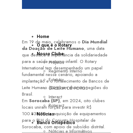
Home
Em 19 de maio, celebramos o
Dia Mundial
O que é o Rotary
da Doação de Leite Humano
, uma data
Nosso Clube
que destaca a importância da solidariedade
para a saúde materno-infantil. O Rotary
Projetos
International tem desempenhado um papel
Regimento Interno
fundamental nesse cenário, apoiando a
Estatuto
implantação e o fortalecimento de Bancos de
Leite Humano (BLHs) em diversas regiões do
GALERIA DE FOTOS
Brasil.
Interact
Em
Sorocaba (SP)
, em 2024, oito clubes
Rotaract
locais uniram forças para investir R$
100.838,50 na aquisição de equipamentos
Nóticias
para o BLH do Conjunto Hospitalar de
Banco Ortopédico
Sorocaba, com apoio de subsídio distrital.
Nóticias e Informátivos