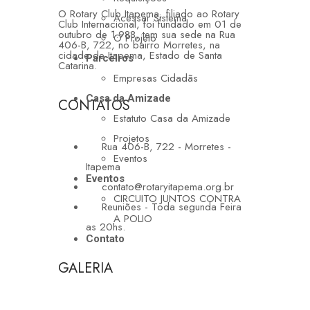
O Rotary Club Itapema, filiado ao Rotary
Acessar Sistema
Club Internacional, foi fundado em 01 de
outubro de 1.988, tem sua sede na Rua
O Projeto
406-B, 722, no bairro Morretes, na
cidade de Itapema, Estado de Santa
Parceiros
Catarina.
Empresas Cidadãs
Casa da Amizade
CONTATOS
Estatuto Casa da Amizade
Projetos
Rua 406-B, 722 - Morretes -
Eventos
Itapema
Eventos
contato@rotaryitapema.org.br
CIRCUITO JUNTOS CONTRA
Reuniões - Toda segunda Feira
A POLIO
as 20hs.
Contato
GALERIA