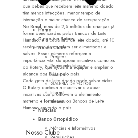
que bebês que recebem leite materno doado
têm menos infecções, menor tempo de
internação e maior chance de recuperação.
No Brasil, mais de 2,5 milhões de crianças já
Home
foram beneficiadas pelos Bancos de Leite
O que é o Rotary
Humano, e a cada litro de leite doado, até 10
recém-nascidos podem ser alimentados e
Nosso Clube
salvos. Esses números reforçam a
Projetos
importância vital de apoiar iniciativas como as
Regimento Interno
do Rotary, que ajudam a equipar e ampliar o
alcance dos BLHs pelo país.
Estatuto
Cada gota de leite doada pode salvar vidas.
GALERIA DE FOTOS
O Rotary continua a incentivar e apoiar
Interact
iniciativas que promovem o aleitamento
materno e fortalecem os Bancos de Leite
Rotaract
Humano em todo o país.
Nóticias
Banco Ortopédico
Nóticias e Informátivos
Nosso Clube
Requisições