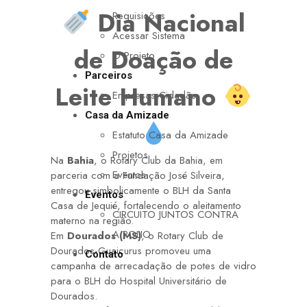
Dia Nacional
Requisições
Acessar Sistema
de Doação de
O Projeto
Parceiros
Leite Humano
Empresas Cidadãs
Casa da Amizade
Estatuto Casa da Amizade
Projetos
Na
Bahia
, o Rotary Club da Bahia, em
Eventos
parceria com a Fundação José Silveira,
entregou simbolicamente o BLH da Santa
Eventos
Casa de Jequié, fortalecendo o aleitamento
CIRCUITO JUNTOS CONTRA
materno na região.
A POLIO
Em
Dourados (MS)
, o Rotary Club de
Dourados-Guaicurus promoveu uma
Contato
campanha de arrecadação de potes de vidro
para o BLH do Hospital Universitário de
Dourados.