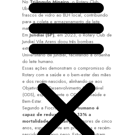
No
Triângulo Mineiro
, o Rotary Club
Uberlândia Renascer doou dezenas de
frascos de vidro ao BLH local, contribuindo
para a coleta e armazenamento de leite
materno.
Em
Jundiaí (SP)
, em 2023, o Rotary Club de
Jundiaí Vila Arens doou três bombas
extratoras de leite ao BLH do Hospital
Universitário de Jundiaí, facilitando a ordenha
do leite humano.
Essas ações demonstram o compromisso do
Rotary com a saúde e o bem-estar das mães
e dos recém-nascidos, alinhando-se aos
Objetivos de Desenvolvimento Sustentável
(ODS), especialmente o ODS 3 – Saúde e
Bem-Estar.
Segundo a Fiocruz,
o leite humano é
capaz de reduzir em até 13% a
mortalidade em crianças
menores de cinco
anos, especialmente em prematuros e recém-
nascidos de baixo peso. Estudos mostram