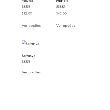
Maylea
Puanani
Avaliação
Avaliação
$
12.00
$
43.00
4.50
3.50
de 5
de 5
Ver opções
Ver opções
Sethunya
Avaliação
4.50
Ver opções
de 5