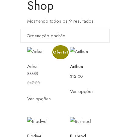
Shop
Mostrando todos os 9 resultados
Oferta!
Ankur
Anthea
$
12.00
Avaliação
$
47.00
$
40.00
4.00
de 5
Ver opções
Ver opções
Blodwel
Bushrod