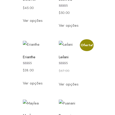
$
45.00
Avaliação
$
50.00
3.50
de 5
Ver opções
Ver opções
Oferta!
Erianthe
Leilani
Avaliação
Avaliação
$
38.00
$
67.00
$
50.00
4.50
3.50
de 5
de 5
Ver opções
Ver opções