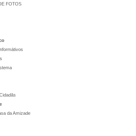
DE FOTOS
co
Informátivos
es
istema
Cidadãs
e
asa da Amizade