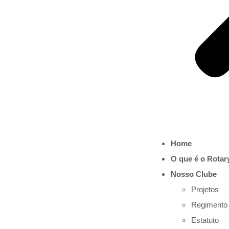
Nosso Clube
O Rotary Club Itapema, filiado ao Rotary Club
Internacional, foi fundado em 01 de outubro
de 1.988, tem sua sede na Rua 406-B, 722, no
bairro Morretes, na cidade de Itapema,
Home
Estado de Santa Catarina.
O que é o Rotar
Nosso Clube
Projetos
Regimento 
Estatuto