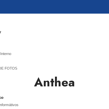
y
Interno
DE FOTOS
Anthea
co
Informátivos