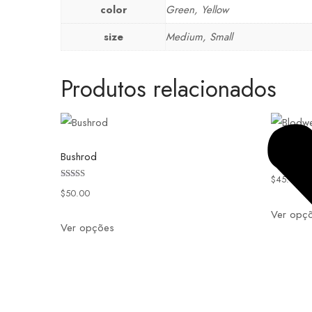
color
Green, Yellow
size
Medium, Small
Produtos relacionados
Bushrod
Blodwel
$
45.00
Avaliação
$
50.00
3.50
de 5
Ver opç
Ver opções