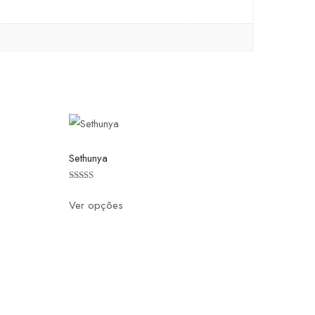
Sethunya
Avaliação
4.50
Ver opções
de 5