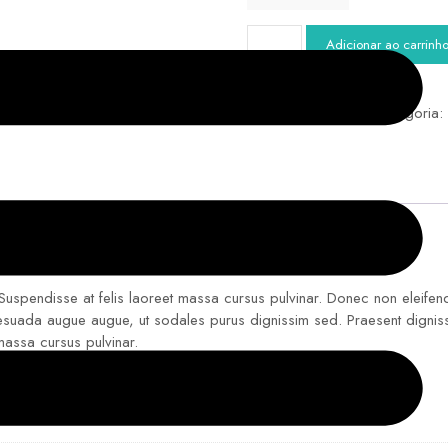
Adicionar ao carrinh
SKU:
Não aplicável
Categoria
 Suspendisse at felis laoreet massa cursus pulvinar. Donec non eleifend
lesuada augue augue, ut sodales purus dignissim sed. Praesent dignissim
 massa cursus pulvinar.