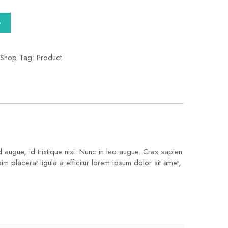
o
:
Shop
Tag:
Product
 augue, id tristique nisi. Nunc in leo augue. Cras sapien
 placerat ligula a efficitur lorem ipsum dolor sit amet,