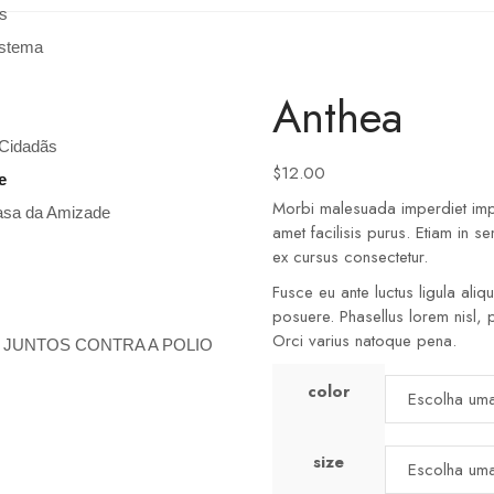
es
istema
Anthea
Cidadãs
$
12.00
e
Morbi malesuada imperdiet imper
asa da Amizade
amet facilisis purus. Etiam in s
ex cursus consectetur.
Fusce eu ante luctus ligula ali
posuere. Phasellus lorem nisl, 
Orci varius natoque pena.
 JUNTOS CONTRA A POLIO
color
size