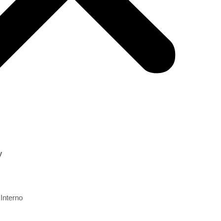
CONTATOS
Rua 406-B, 722 - Morretes - Itapema
contato@rotaryitapema.org.br
Reuniões - Toda segunda Feira as 20hs.
y
Interno