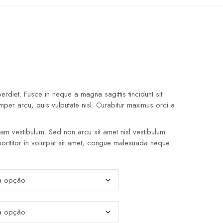
diet. Fusce in neque a magna sagittis tincidunt sit
emper arcu, quis vulputate nisl. Curabitur maximus orci a
quam vestibulum. Sed non arcu sit amet nisl vestibulum
porttitor in volutpat sit amet, congue malesuada neque.