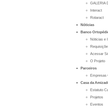
Rotary Club Itapema - 2025
GALERIA 
Interact
Rotaract
Nóticias
Banco Ortopédi
Nóticias e 
Requisiçõ
Acessar S
O Projeto
Parceiros
Empresas 
Casa da Amizad
Estatuto C
Projetos
Eventos