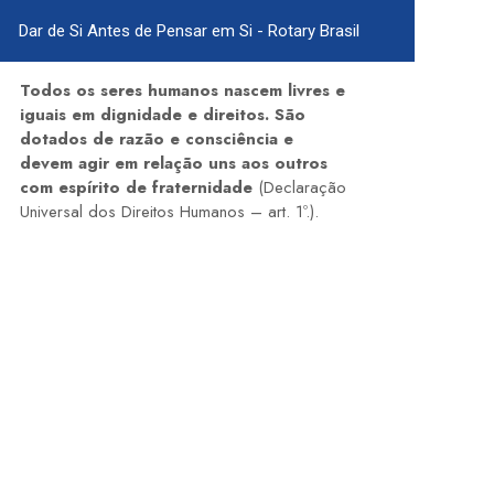
Dar de Si Antes de Pensar em Si - Rotary Brasil
Todos os seres humanos nascem livres e
iguais em dignidade e direitos. São
dotados de razão e consciência e
devem agir em relação uns aos outros
com espírito de fraternidade
(Declaração
Universal dos Direitos Humanos – art. 1º.).