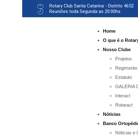
Rotary Club Santa Catarina - Distrito 4652
Reuniões toda Segunda as 20:00hs
Home
O que é o Rotar
Nosso Clube
Projetos
Regimento 
Estatuto
GALERIA 
Interact
Rotaract
Nóticias
Banco Ortopédi
Nóticias e 